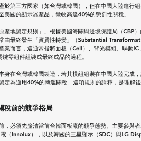
產於第三方國家（如台灣或韓國），但在中國大陸進行組
至美國的顯示器產品，徵收高達40%的懲罰性關稅。
原產地認定規則」。根據美國海關與邊境保護局（CBP
終發生「實質性轉變」（Substantial Transforma
產業而言，這通常指將面板（Cell）、背光模組、驅動I
等關鍵零組件組裝成最終成品的過程。
本身在台灣或韓國製造，若其模組組裝在中國大陸完成，
認定為適用40%的轉運關稅。這項規則的詮釋，是理解
局：關稅前的競爭格局
前，必須先釐清當前台韓面板廠的競爭態勢。主要參與者
（Innolux），以及韓國的三星顯示（SDC）與LG Disp