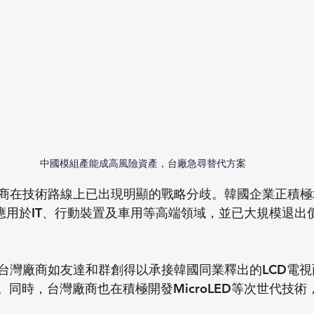
中國模組產能成高風險資產，台廠急尋替代方案
商在技術路線上已出現明顯的戰略分歧。韓國企業正積極
，應用於IT、行動裝置及車用等高端領域，並已大規模退出
台灣廠商如友達和群創得以承接韓國同業釋出的LCD電
。同時，台灣廠商也在積極開發MicroLED等次世代技