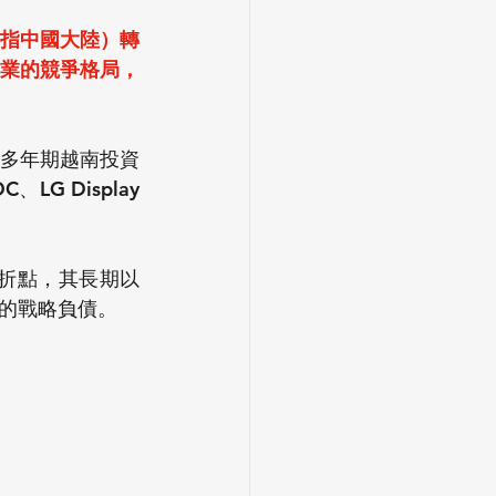
要指中國大陸）轉
產業的競爭格局，
多年期越南投資
 Display 
轉折點，其長期以
的戰略負債。