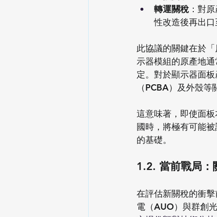
轉運關稅
：對原
性改造後再出口
此協議的關鍵在於「
示器模組的原產地通常由最
定。對於顯示器面板
（PCBA）及外殼
這意味著，即使面板
國時，將極有可能被
的基礎。
1.2. 當前戰
在評估新關稅的衝擊
電（AUO）與群創光電