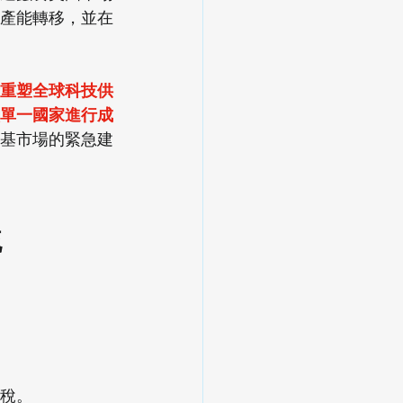
產能轉移，並在
重塑全球科技供
單一國家進行成
基市場的緊急建
流
關稅。