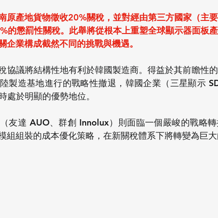
南原產地貨物徵收20%關稅，並對經由第三方國家（主
0%的懲罰性關稅。此舉將從根本上重塑全球顯示器面板
關企業構成截然不同的挑戰與機遇。
稅協議將結構性地有利於韓國製造商。得益於其前瞻性的
製造基地進行的戰略性撤退，韓國企業（三星顯示 SDC、LG
則時處於明顯的優勢地位。
友達 AUO、群創 Innolux）則面臨一個嚴峻的戰略
模組組裝的成本優化策略，在新關稅體系下將轉變為巨大