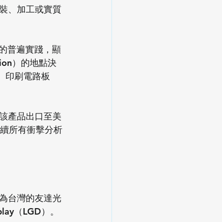
裝、加工或實質
）的普遍實踐，顯
tion）的地點決
C、印刷電路板
該產品出口至美
後續所有衝擊分析
為台灣的友達光
lay（LGD）。