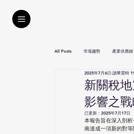
All Posts
市場趨勢
產業供應鏈
2025年7月6日
讀畢需時 1
國防產業
風險預測
環境
新關稅地
影響之戰
已更新：
2025年7月17日
本報告旨在深入剖析
南達成一項新的對等