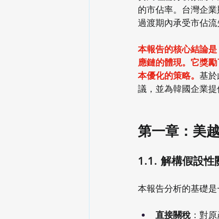
的市佔率。台灣企業
過渡期內承受市佔流
本報告的核心結論是
應鏈的體現。它獎勵
本優化的策略。
基於
議，並為韓國企業提
第一章：美
1.1. 解構假
本報告分析的基礎是
直接關稅
：對原