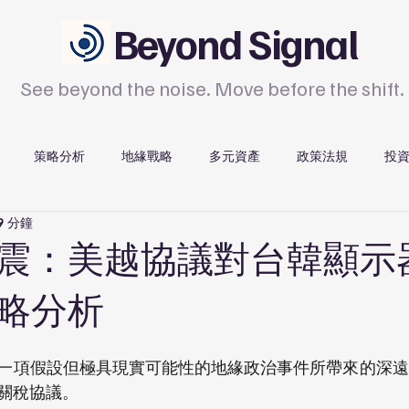
Beyond Signal
See beyond the noise. Move before the shift.
策略分析
地緣戰略
多元資產
政策法規
投
9 分鐘
科技
領導人觀察
平台導覽
服務介紹
震：美越協議對台韓顯示
略分析
一項假設但極具現實可能性的地緣政治事件所帶來的深遠
關稅協議。