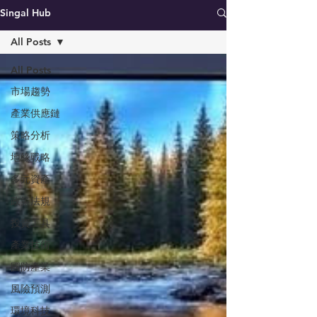
Singal Hub
All Posts
All Posts
市場趨勢
產業供應鏈
策略分析
地緣戰略
多元資產
政策法規
投資工具
產業技術
國防產業
風險預測
環境科技