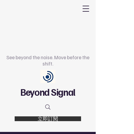
See beyond the noise. Move before the
shift.
Beyond Signal
立即訂閱