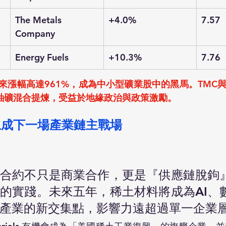
The Metals 
+4.0%
7.57
Company
Energy Fuels
+10.3%
7.76
來漲幅高達961%，成為中小型礦業股中的黑馬。TMC與
鈾礦混合提煉，受益於地緣政治與政策激勵。
土成下一場產業鏈主戰場
的合約不只是商業合作，更是『供應鏈脫鉤
的實踐。未來五年，稀土材料將成為AI、
產業的新交集點，影響力遠超過單一企業