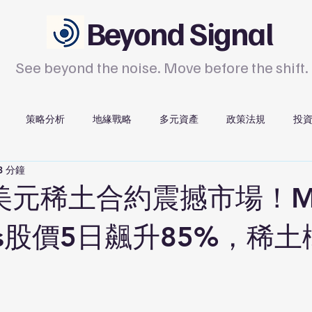
Beyond Signal
See beyond the noise. Move before the shift.
策略分析
地緣戰略
多元資產
政策法規
投
3 分鐘
科技
領導人觀察
平台導覽
服務介紹
美元稀土合約震撼市場！M
ials股價5日飆升85%，稀