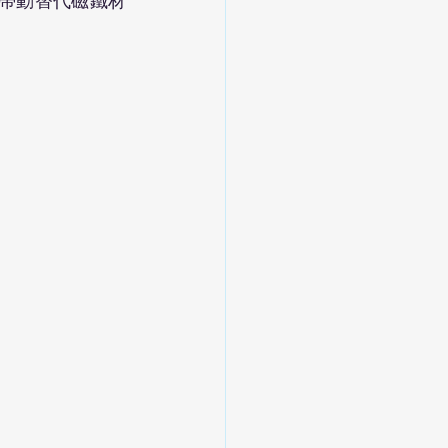
，並帶動替代磁鐵材