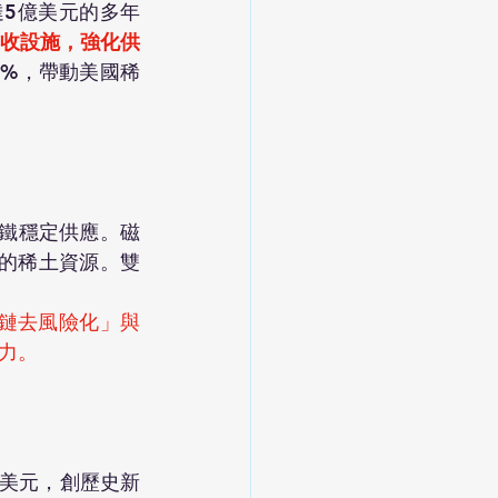
額達5億美元的多年
收設施，強化供
25%，帶動美國稀
土磁鐵穩定供應。磁
回收的稀土資源。雙
鏈去風險化」與
力。
.22美元，創歷史新