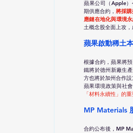
蘋果公司（Apple）
期供應合約，
將採購
應鏈在地化與環境永
土概念股全面上攻，
蘋果啟動稀土
根據合約，蘋果將預付
鐵將於德州新廠生產，原
方也將於加州合作設
蘋果環境政策與社會倡議副
「材料永續性」的重
MP Materi
合約公布後，MP Ma