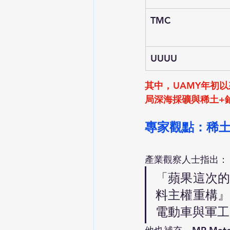
TMC
UUUU
其中，UAMY年初以
局深海採礦與稀土+
專家觀點：稀
產業觀察人士指出：
「蘋果這次
料主權重構』
電動車與軍工