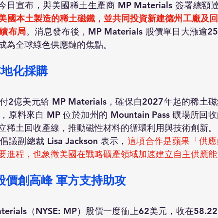
今日宣布，與美國稀土生產商 MP Materials 簽署總
美國本土製造的稀土磁鐵，並共同投資新建德州工廠及回
續布局
。消息發布後，MP Materials 股價單日大漲逾
成為全球綠色供應鏈的焦點。
本地化採購
2億美元給 MP Materials，確保自2027年起的稀
料來自 MP 位於加州的 Mountain Pass 礦場所
立稀土回收產線，推動磁性材料的循環利用與技術創新。
總裁 Lisa Jackson 表示，
這項合作是蘋果「供應
要進程，也象徵美國在戰略礦產領域加速建立自主供應能
als 股價創高峰 軍方支持助攻
terials（NYSE: MP）股價一度衝上62美元，收在58