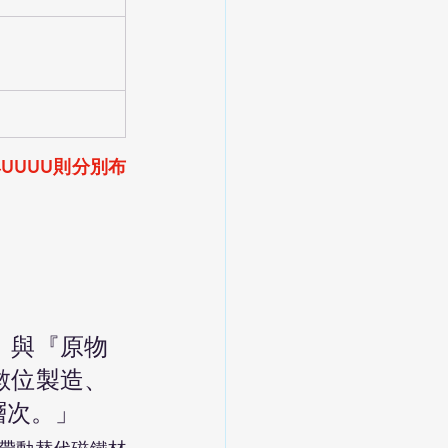
UUUU則分別布
』與『原物
數位製造、
層次。」