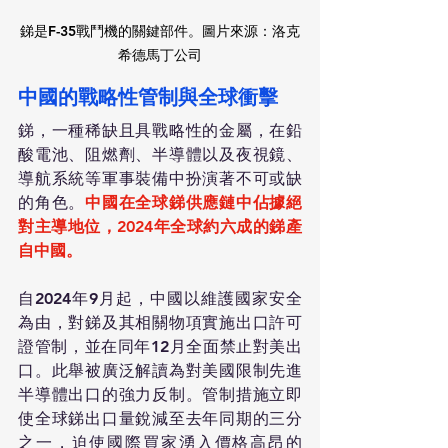
銻是F-35戰鬥機的關鍵部件。圖片來源：洛克
希德馬丁公司
中國的戰略性管制與全球衝擊
銻，一種稀缺且具戰略性的金屬，在鉛
酸電池、阻燃劑、半導體以及夜視鏡、
導航系統等軍事裝備中扮演著不可或缺
的角色。
中國在全球銻供應鏈中佔據絕
對主導地位，2024年全球約六成的銻產
自中國。
自2024年9月起，中國以維護國家安全
為由，對銻及其相關物項實施出口許可
證管制，並在同年12月全面禁止對美出
口。此舉被廣泛解讀為對美國限制先進
半導體出口的強力反制。管制措施立即
使全球銻出口量銳減至去年同期的三分
之一，迫使國際買家湧入價格高昂的