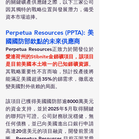
的關鍵礦產供應鏈之際，以下三家公司
因其獨特的戰略位置與發展潛力，備受
資本市場追捧。
Perpetua Resources (PPTA): 美
國國防部欽點的未來供應商
Perpetua Resources正致力於開發位於
愛達荷州的Stibnite金銻礦項目，該項目
是目前美國本土唯一的已知銻礦資源
。
其戰略重要性不言而喻，預計投產後將
能滿足美國超過35%的銻需求，徹底改
變美國對外依賴的局面。
該項目已獲得美國國防部逾8000萬美元
的資金支持，並於2025年5月取得關鍵
的聯邦許可證。公司財務狀況穩健，無
任何債務，並已向美國進出口銀行申請
高達20億美元的項目融資，開發前景清
晰。Perpetua Resources 目前正因其愛