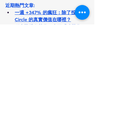
近期熱門文章:
一週 +347% 的瘋狂：除了投機，
Circle 的真實價值在哪裡？
稀土戰爭白熱化：中國「武器化」
策略重塑全球科技版圖
美中稀土戰升級！iPhone、Tesla、
F-35都受制　美國稀土概念股
（MP、UAMY、UUUU、TMC）
成市場新寵
全球稀土供應鏈重組下的地緣博弈
與產業變革：2025年關鍵發展分析
海嘯來襲!! 中國限制出口七種稀土
金屬，全球高科技產業與軍事供應
鏈拉警報
供應鏈
供應鏈重組
供應鏈安全
礦業投資
股價飆升
地緣政治
半導體
軍事裝備
國防部
礦產股
出口管制
資源戰
國防工業
美中關係
Military Metals
戰略金屬
美國上市公司
Perpetua Resources
資本市場
美國銻礦
國防產業
UAMY
銻
鉛酸電池
美中科技戰