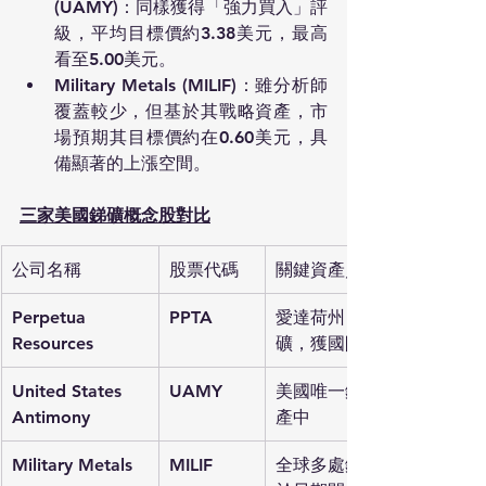
(UAMY)
：同樣獲得「強力買入」評
級，平均目標價約3.38美元，最高
看至5.00美元。
Military Metals (MILIF)
：雖分析師
覆蓋較少，但基於其戰略資產，市
場預期其目標價約在0.60美元，具
備顯著的上漲空間。
三家美國銻礦概念股對比
公司名稱
股票代碼
關鍵資產／優勢
Perpetua 
PPTA
愛達荷州 Stibnite 銻
Resources
礦，獲國防部資助
United States 
UAMY
美國唯一銻冶煉廠，擴
Antimony
產中
Military Metals
MILIF
全球多處銻礦布局，處