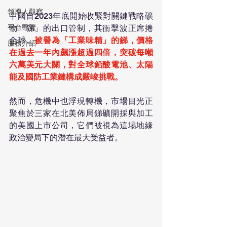
領導人觀察
中國自2023年底開始收緊對關鍵戰略礦
平台導覽
物「銻」的出口管制，其衝擊波正席捲
全球。
被譽為「工業味精」的銻，價格
服務介紹
在過去一年內飆漲超過四倍，突破每噸
六萬美元大關，對全球鉛酸電池、太陽
能及國防工業鏈構成嚴峻挑戰。
然而，危機中也浮現轉機，市場目光正
聚焦於三家在北美佈局銻礦開採與加工
的美國上市公司，它們被視為這場地緣
政治變局下的潛在最大受益者。