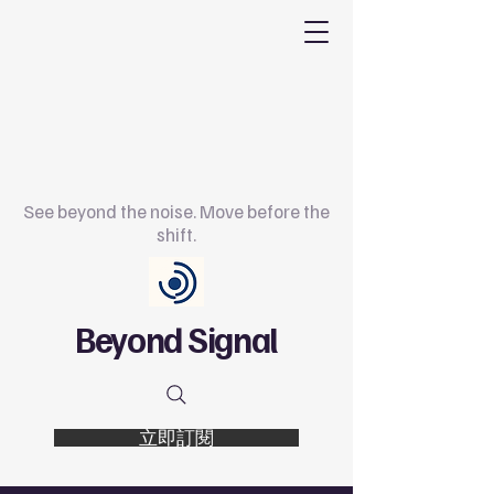
See beyond the noise. Move before the
shift.
Beyond Signal
立即訂閱