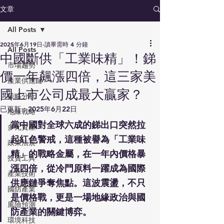
文章
All Posts
2025年6月19日
讀畢需時 4 分鐘
All Posts
中國斷供「工業味精」！銻
市場趨勢
價一年飆漲四倍，這三家美
產業供應鏈
國上市公司成最大贏家？
策略分析
已更新：
2025年6月22日
地緣戰略
當中國對全球六成的銻出口突然拉
多元資產
起紅色警戒，這種被譽為「工業味
政策法規
精」的戰略金屬，在一年內價格暴
投資工具
漲四倍，從冷門原料一躍成為國際
產業技術
供應鏈爭奪焦點。這波震盪，不只
國防產業
是價格戰，更是一場地緣政治與國
風險預測
防產業的關鍵博弈。
環境科技