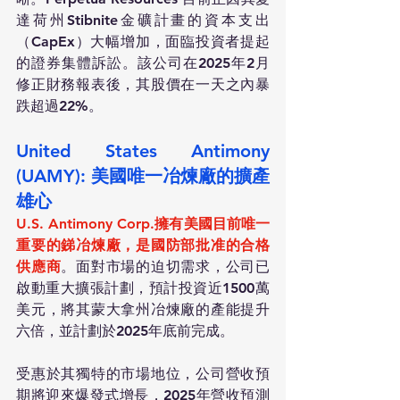
達荷州Stibnite金礦計畫的資本支出
（CapEx）大幅增加，面臨投資者提起
的證券集體訴訟。該公司在2025年2月
修正財務報表後，其股價在一天之內暴
跌超過22%。
United States Antimony 
(UAMY): 美國唯一冶煉廠的擴產
雄心
U.S. Antimony Corp.擁有美國目前唯一
重要的銻冶煉廠，是國防部批准的合格
供應商
。面對市場的迫切需求，公司已
啟動重大擴張計劃，預計投資近1500萬
美元，將其蒙大拿州冶煉廠的產能提升
六倍，並計劃於2025年底前完成。
受惠於其獨特的市場地位，公司營收預
期將迎來爆發式增長，2025年營收預測