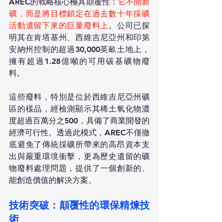
AREC的戰略核心極具顛覆性：
它不開新
礦，而是將目標鎖定在過去數十年採礦
活動遺留下來的巨量廢料上
。公司已探
明其在肯塔基州、西維吉尼亞州和印第
安納州控制的超過30,000英畝土地上，
擁有超過1.28億噸的可用碳基礦物廢
料。
這些廢料，特別是位於西維吉尼亞州礦
區的樣品，經檢測顯示其稀土氧化物濃
度超過百萬分之500，具備了商業開發的
經濟可行性。透過此模式，AREC不僅徹
底避免了傳統採礦所帶來的高昂資本支
出與嚴重環境衝擊，更為歷史遺留的礦
物廢料處理問題，提供了一個創新的、
能創造價值的解決方案。
技術突破：顛覆性的環保精煉技
術