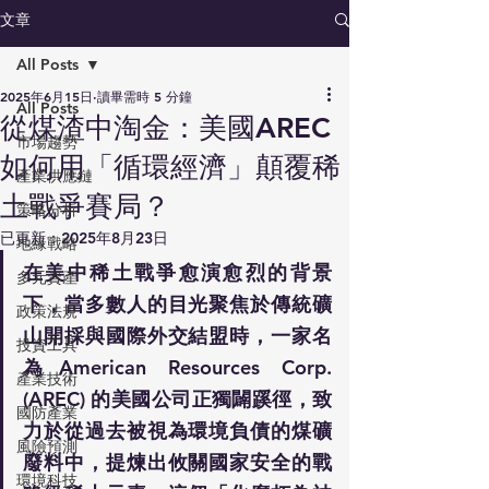
文章
All Posts
2025年6月15日
讀畢需時 5 分鐘
All Posts
從煤渣中淘金：美國AREC
市場趨勢
如何用「循環經濟」顛覆稀
產業供應鏈
土戰爭賽局？
策略分析
已更新：
2025年8月23日
地緣戰略
在美中稀土戰爭愈演愈烈的背景
多元資產
下，當多數人的目光聚焦於傳統礦
政策法規
山開採與國際外交結盟時，一家名
投資工具
為American Resources Corp. 
產業技術
(AREC) 的美國公司正獨闢蹊徑，致
國防產業
力於從過去被視為環境負債的煤礦
風險預測
廢料中，提煉出攸關國家安全的戰
環境科技