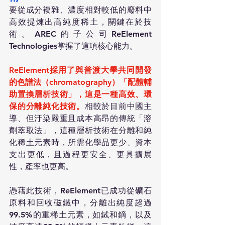
要從成分複雜、濃度相對較低的廢料中
高效提煉出高純度稀土，關鍵在於技
術。AREC的子公司ReElement 
Technologies掌握了這項核心能力。
ReElement採用了與普渡大學共同開發
的色譜法（chromatography）「配體輔
助置換層析技術」，這是一種高效、環
保的分離純化技術。
相較於目前中國主
導、但汙染嚴重且成本高昂的傳統「溶
劑萃取法」，這種層析技術在分離和純
化稀土元素時，所需化學品更少、資本
支出更低，且過程更安全、更具擴展
性，產率也更高。
憑藉此技術，ReElement已成功從礦石
原料和回收磁鐵中，分離出純度超過
99.5%的重稀土元素，如鋱和鏑，以及