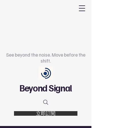
See beyond the noise. Move before the
shift.
Beyond Signal
立即訂閱