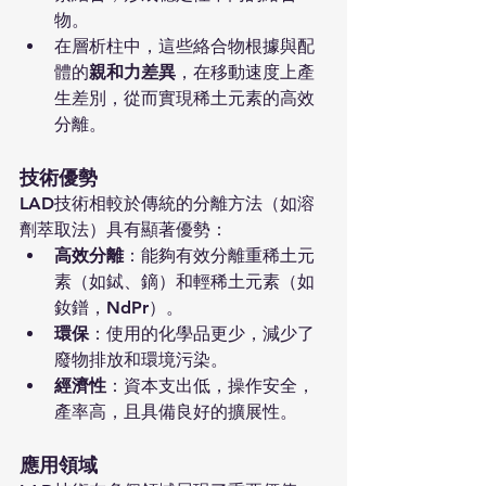
物。
在層析柱中，這些絡合物根據與配
體的
親和力差異
，在移動速度上產
生差別，從而實現稀土元素的高效
分離。
技術優勢
LAD技術相較於傳統的分離方法（如溶
劑萃取法）具有顯著優勢：
高效分離
：能夠有效分離重稀土元
素（如鋱、鏑）和輕稀土元素（如
釹鐠，NdPr）。
環保
：使用的化學品更少，減少了
廢物排放和環境污染。
經濟性
：資本支出低，操作安全，
產率高，且具備良好的擴展性。
應用領域