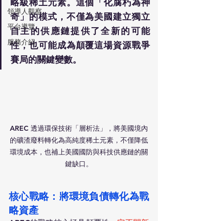
略級稀土元素。這個「化腐朽為神
領導人觀察
奇」的模式，不僅為美國建立獨立
平台導覽
自主的供應鏈提供了全新的可能
服務介紹
性，也可能成為顛覆這場資源戰爭
賽局的關鍵變數。
AREC 透過環保技術「層析法」，將美國境內
的礦渣廢料轉化為高純度稀土元素，不僅降低
環境成本，也補上美國國防與科技供應鏈的關
鍵缺口。
核心戰略：將環境負債轉化為戰
略資產