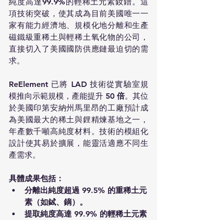
純度高達99.9%的輕稀土元素釹鐠。這
項技術突破，使其成為目前美國唯一一
家有能力經濟地、規模化地分離和生產
磁鐵級重稀土與輕稀土氧化物的公司，
直接切入了美國國防供應鏈最迫切的需
求。
ReElement 已將 LAD 技術從實驗室規
模推向示範規模，產能提升 
50 倍
。其位
於美國印第安納州馬里昂的工廠預計成
為美國最大的稀土與鋰精煉基地之一，
年產數千噸高純度材料。技術的模組化
設計使其易於擴展，能靈活適應不同生
產需求。
具體成果包括：
分離出純度超過 99.5% 的重稀土元
素（如鋱、鏑）。
提取純度高達 99.9% 的輕稀土元素