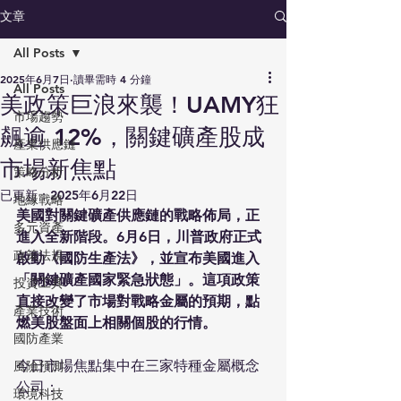
文章
All Posts
2025年6月7日
讀畢需時 4 分鐘
All Posts
美政策巨浪來襲！UAMY狂
市場趨勢
飆逾 12%，關鍵礦產股成
產業供應鏈
市場新焦點
策略分析
已更新：
2025年6月22日
地緣戰略
美國對關鍵礦產供應鏈的戰略佈局，正
多元資產
進入全新階段。6月6日，川普政府正式
政策法規
啟動《國防生產法》，並宣布美國進入
「關鍵礦產國家緊急狀態」。這項政策
投資工具
直接改變了市場對戰略金屬的預期，點
產業技術
燃美股盤面上相關個股的行情。
國防產業
今日市場焦點集中在三家特種金屬概念
風險預測
公司：
環境科技