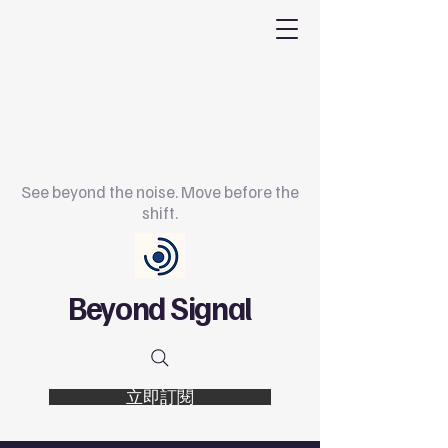
See beyond the noise. Move before the
shift.
Beyond Signal
立即訂閱