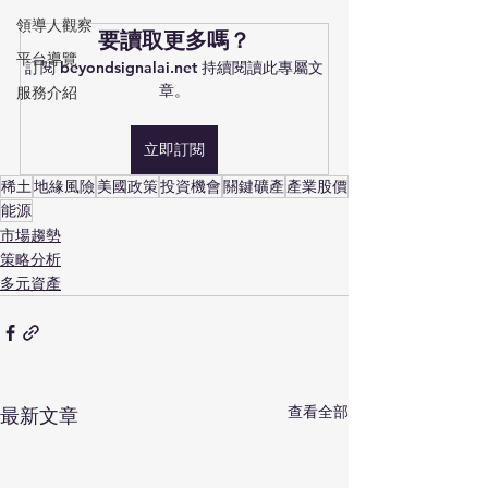
領導人觀察
要讀取更多嗎？
平台導覽
訂閱 beyondsignalai.net 持續閱讀此專屬文
章。
服務介紹
立即訂閱
稀土
地緣風險
美國政策
投資機會
關鍵礦產
產業股價
能源
市場趨勢
策略分析
多元資產
查看全部
最新文章