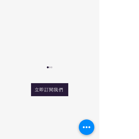
立即訂閱我們
產業鏈地震！川普「終極
美國核能類股為
交易」曝光，美國如何借
漲？因為 AI 正
勢打造技術霸權？
能源革命