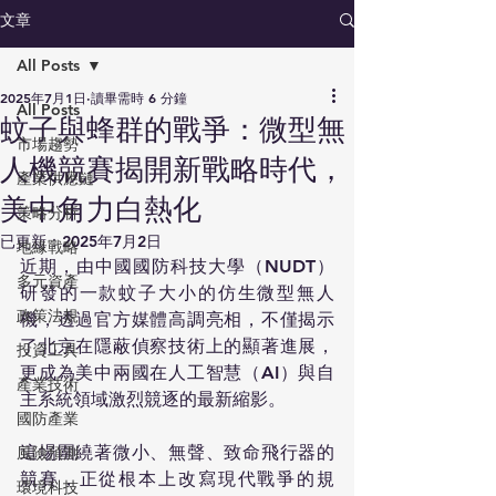
文章
All Posts
2025年7月1日
讀畢需時 6 分鐘
All Posts
蚊子與蜂群的戰爭：微型無
市場趨勢
人機競賽揭開新戰略時代，
產業供應鏈
美中角力白熱化
策略分析
已更新：
2025年7月2日
地緣戰略
近期，由中國國防科技大學（NUDT）
多元資產
研發的一款蚊子大小的仿生微型無人
政策法規
機，透過官方媒體高調亮相，不僅揭示
了北京在隱蔽偵察技術上的顯著進展，
投資工具
更成為美中兩國在人工智慧（AI）與自
產業技術
主系統領域激烈競逐的最新縮影。
國防產業
這場圍繞著微小、無聲、致命飛行器的
風險預測
競賽，正從根本上改寫現代戰爭的規
環境科技