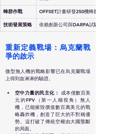
蜂群作戰
OFFSET計畫研發250機蜂群戰術
技術發展策略
依賴創新公司與DARPA試驗性專案
重新定義戰場：烏克蘭戰
爭的啟示
微型無人機的戰略影響已在烏克蘭戰場
上得到血淋淋的驗證。
空中力量的民主化：
 成本僅數百美
元的FPV（第一人稱視角）無人
機，已能摧毀價值數百萬美元的戰
略轟炸機，創造了巨大的不對稱優
勢。這打破了傳統空權由大國壟斷
的局面。