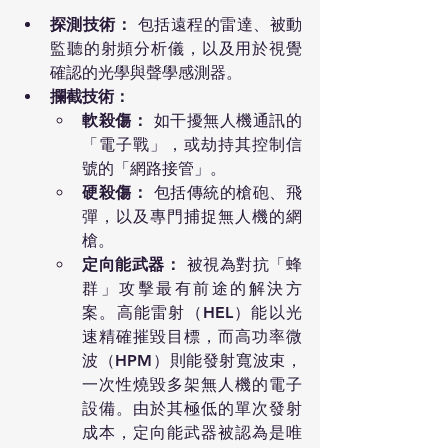
探測技術：
 包括遠程的雷達、被動
監聽的射頻分析儀，以及用於視覺
確認的光學與聲學感測器。
攔截技術：
軟殺傷：
 如干擾無人機通訊的
「電子戰」，或劫持其控制信
號的「網路接管」。
硬殺傷：
 包括傳統的槍砲、飛
彈，以及專門捕捉無人機的網
槍。
定向能武器：
 被視為對抗「蜂
群」攻擊最有前途的解決方
案。高能雷射（HEL）能以光
速精確摧毀目標，而高功率微
波（HPM）則能發射寬波束，
一次性燒毀多架無人機的電子
設備。由於其極低的單次發射
成本，定向能武器被認為是唯