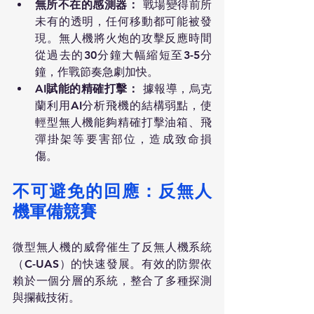
無所不在的感測器：
 戰場變得前所
未有的透明，任何移動都可能被發
現。無人機將火炮的攻擊反應時間
從過去的30分鐘大幅縮短至3-5分
鐘，作戰節奏急劇加快。
AI賦能的精確打擊：
 據報導，烏克
蘭利用AI分析飛機的結構弱點，使
輕型無人機能夠精確打擊油箱、飛
彈掛架等要害部位，造成致命損
傷。
不可避免的回應：反無人
機軍備競賽
微型無人機的威脅催生了反無人機系統
（C-UAS）的快速發展。有效的防禦依
賴於一個分層的系統，整合了多種探測
與攔截技術。