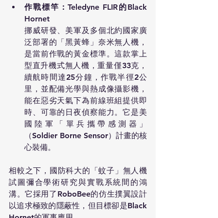
作戰標竿：Teledyne FLIR的Black 
Hornet
挪威研發、美軍及多個北約國家廣
泛部署的「黑黃蜂」奈米無人機，
是當前作戰的黃金標準。這款掌上
型直升機式無人機，重量僅33克，
續航時間達25分鐘，作戰半徑2公
里，並配備光學與熱成像攝影機，
能在惡劣天氣下為前線班組提供即
時、可靠的日夜偵察能力。它是美
國陸軍「單兵攜帶感測器」
（Soldier Borne Sensor）計畫的核
心裝備。
相較之下，國防科大的「蚊子」無人機
試圖彌合學術研究與實戰系統間的鴻
溝。它採用了RoboBee的仿生撲翼設計
以追求極致的隱蔽性，但目標卻是Black 
Hornet的軍事應用。