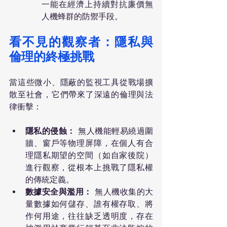
一能在經濟上持續對抗廉價無
人機蜂群的防禦手段。
看不見的觀察者：隱私與
倫理的終極挑戰
當這些微小、隱蔽的監視工具從戰場擴
散至社會，它們帶來了深遠的倫理與法
律衝擊：
隱私的侵蝕：
 無人機能輕易繞過圍
牆、窗戶等物理屏障，在個人有合
理隱私期望的空間（如自家後院）
進行觀察，從根本上挑戰了隱私權
的傳統定義。
數據安全與濫用：
 無人機收集的大
量數據如何儲存、誰有權存取、將
作何用途，往往缺乏透明度，存在