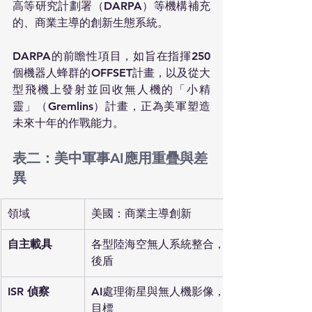
高等研究計劃署（DARPA）等機構補充
的、商業主導的創新生態系統。
DARPA的前瞻性項目，如旨在指揮250
個機器人蜂群的OFFSET計畫，以及從大
型飛機上發射並回收無人機的「小精
靈」（Gremlins）計畫，正為美軍塑造
未來十年的作戰能力。
表二：美中軍事AI應用重疊與差
異
領域
美國：商業主導創新
自主載具
各型陸海空無人系統整合，DARPA為
後盾
ISR 偵察
AI處理衛星與無人機影像，自動識別
目標