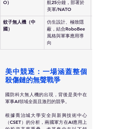
O）
航25分鐘，部署於
美軍/NATO
蚊子無人機（中
仿生設計、極致隱
國）
蔽，結合RoboBee
風格與軍事應用導
向
美中競逐：一場涵蓋整個
殺傷鏈的無聲戰爭
國防科大無人機的出現，背後是美中在
軍事AI領域全面且激烈的競爭。
根據喬治城大學安全與新興技術中心
（CSET）的分析，兩國軍方在AI應用上