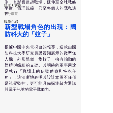
則，其影響遠超戰場，延伸至全球戰略
領導人觀察
平衡、倫理規範，乃至每個人的隱私邊
平台導覽
界。
服務介紹
新型戰場角色的出現：國
防科大的「蚊子」
根據中國中央電視台的報導，這款由國
防科技大學研究員梁賀翔展示的微型無
人機，外形酷似一隻蚊子，擁有拍動的
翅膀與纖細的支架。其明確的軍事用途
是執行「戰場上的信號偵察和特殊任
務」，這清晰地表明其設計意圖不僅僅
是視覺監控，更可能具備探測敵方通訊
與電子訊號的電子戰能力。