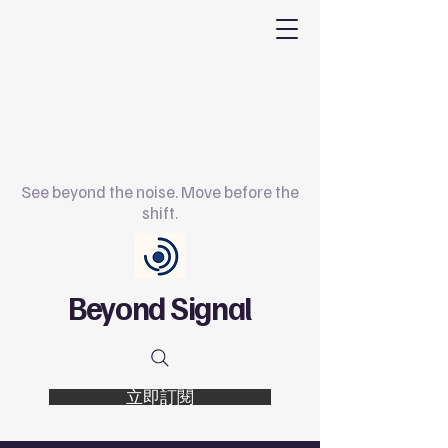
See beyond the noise. Move before the
shift.
Beyond Signal
立即訂閱