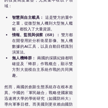
的投資高度重疊，尤其集中在以下領
域：
智慧與自主載具：
 這是雙方的重中
之重，從微型無人機到大型無人艦
艇，都投入了大量資源。
情報、監視與偵察（ISR）：
 雙方都
在開發用於分析衛星影像、無人機
數據的AI工具，以及自動目標識別
演算法。
無人機蜂群：
 兩國的採購紀錄都明
確提及「蜂群」作戰概念，顯示雙
方對大規模自主系統作戰的共同興
趣。
然而，兩國的創新生態系統存在根本差
異。中國的「軍民融合」戰略使國家能
迅速將大學的學術研究（如國防科大）
導向軍事目標。而美國則更依賴由國防