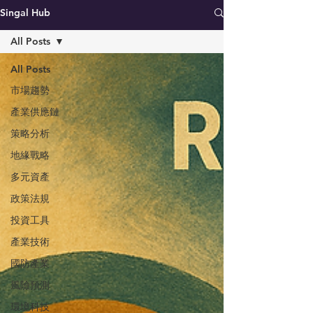
Singal Hub
All Posts
All Posts
市場趨勢
產業供應鏈
策略分析
地緣戰略
多元資產
政策法規
投資工具
產業技術
國防產業
風險預測
環境科技