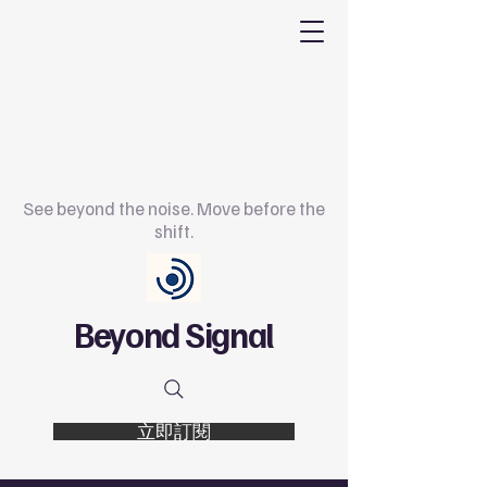
See beyond the noise. Move before the
shift.
Beyond Signal
立即訂閱