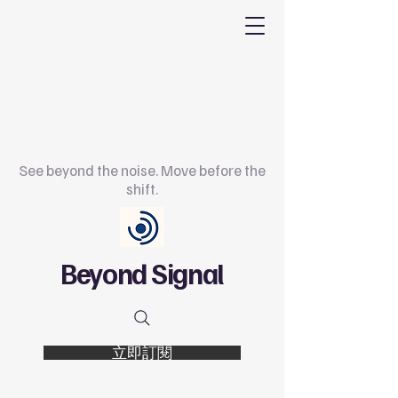
See beyond the noise. Move before the
shift.
Beyond Signal
立即訂閱