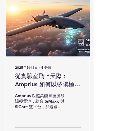
2025年9月1日
∙
4
分鐘
從實驗室飛上天際：
Amprius 如何以矽陽極電
池改寫國防與航太的能量
Amprius 以超高能量密度矽
極限
陽極電池，結合 SiMaxx 與
SiCore 雙平台，加速國防
與航太領域電池技術商業
化。本文解析技術突破、商
業化進展與風險動態。