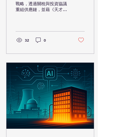
戰略，透過關稅與投資協議
重組供應鏈，並藉《天才法
案》建立數位美元新秩序，
強化軍事、美元與科技三大
霸權，揭示全球產業與金融
格局的深度變革。
32
0