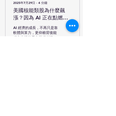
2025年7月29日
∙
4
分鐘
美國核能類股為什麼飆
漲？因為 AI 正在點燃一
場能源革命
AI 經濟的成長，不再只是靠
軟體與算力，更仰賴背後能
穩定支撐的電力基礎建設。
核能，正從「環保選項」轉
變為「戰略要角」。對投資
人來說，這不只是股價機
會，更是參與下一場數位革
命的入場券。這場能源 × 科
58
0
技的結合，現在才剛剛開
始。
載入更多
Beyond Signal
Tracking structural shifts — from